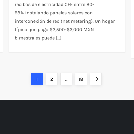
recibos de electricidad CFE entre 80-
98% instalando paneles solares con
interconexión de red (net metering). Un hogar
típico que paga $2,500-$3,000 MXN
bimestrales puede […]
Página
Página
Página
Siguiente
1
2
…
18
página