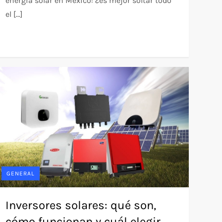
energía solar en México: ¿es mejor soltar todo
el […]
GENERAL
Inversores solares: qué son,
cómo funcionan y cuál elegir