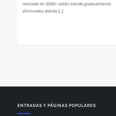
mercado en 2020—están siendo gradualmente
eliminados debido […]
P
a
g
i
ENTRADAS Y PÁGINAS POPULARES