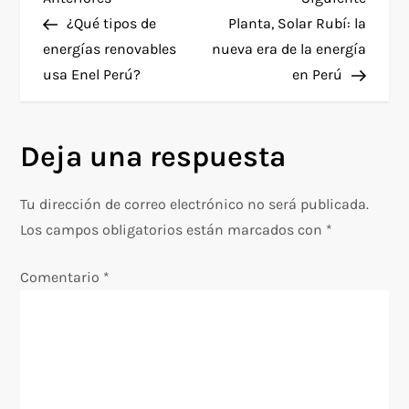
N
anterior
entra
¿Qué tipos de
Planta, Solar Rubí: la
a
energías renovables
nueva era de la energía
usa Enel Perú?
en Perú
v
e
Deja una respuesta
g
Tu dirección de correo electrónico no será publicada.
a
Los campos obligatorios están marcados con
*
c
Comentario
*
i
ó
n