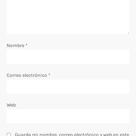
d
e
e
Nombre
*
n
t
Correo electrónico
*
r
a
Web
d
a
Guarda mi nombre, correo electrónico y web en este