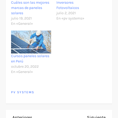
Cuáles son las mejores
Inversores
marcas de paneles
Fotovoltaicos
solares
julio 2, 2021
julio 19, 2021
En «pv systems»
En «General»
Cursos paneles solares
en Perú
octubre 20, 2022
En «General»
PV SYSTEMS
Entrada
Siguie
Anteriores
Siguiente