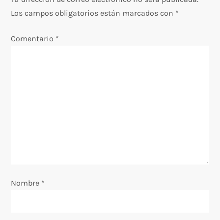
a
Los campos obligatorios están marcados con
*
c
Comentario
*
i
ó
n
d
e
e
Nombre
*
n
t