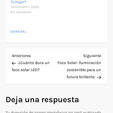
Tu Hogar?
noviembre 1, 2024
En «General»
GENERAL
N
Entrada
Siguie
Anteriores
Siguiente
anterior
entra
¿Cuánto dura un
Foco Solar: Iluminación
a
foco solar LED?
sostenible para un
futuro brillante
v
e
Deja una respuesta
g
Tu dirección de correo electrónico no será publicada.