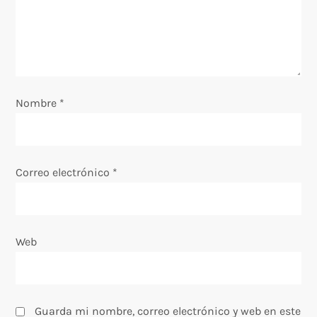
e
e
n
Nombre
*
t
r
Correo electrónico
*
a
d
Web
a
s
Guarda mi nombre, correo electrónico y web en este