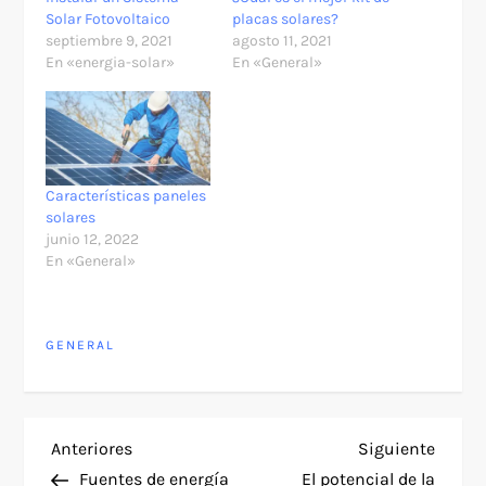
Solar Fotovoltaico
placas solares?
septiembre 9, 2021
agosto 11, 2021
En «energia-solar»
En «General»
Características paneles
solares
junio 12, 2022
En «General»
GENERAL
N
Entrada
Siguie
Anteriores
Siguiente
anterior
entra
Fuentes de energía
El potencial de la