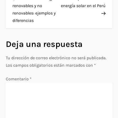
a
renovables y no
energía solar en el Perú
renovables: ejemplos y
v
diferencias
e
g
Deja una respuesta
a
Tu dirección de correo electrónico no será publicada.
c
Los campos obligatorios están marcados con
*
i
Comentario
*
ó
n
d