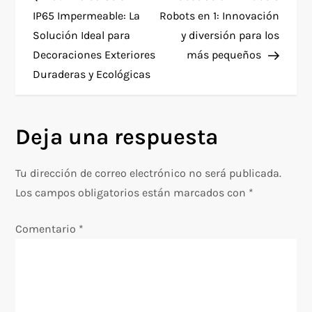
a
IP65 Impermeable: La
Robots en 1: Innovación
Solución Ideal para
y diversión para los
v
Decoraciones Exteriores
más pequeños
e
Duraderas y Ecológicas
g
Deja una respuesta
a
c
Tu dirección de correo electrónico no será publicada.
Los campos obligatorios están marcados con
*
i
Comentario
*
ó
n
d