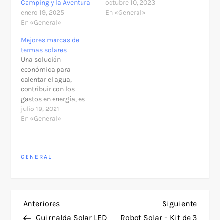
Camping y la Aventura
octubre 10, 2023
enero 19, 2025
En «General»
En «General»
Mejores marcas de
termas solares
Una solución
económica para
calentar el agua,
contribuir con los
gastos en energía, es
conociendo las mejores
julio 19, 2021
marcas de termas
En «General»
solares. Una terma
solar usa la energía
solar con el propósito
GENERAL
de calentar el agua,
para luego ser
almacenada en el
termotanque. Para
utilizarla en cualquier
N
Entrada
Siguie
Anteriores
Siguiente
momento del día,
anterior
entra
inclusive…
Guirnalda Solar LED
Robot Solar – Kit de 3