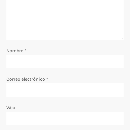
e
e
n
Nombre
t
*
r
a
Correo electrónico
*
d
a
Web
s