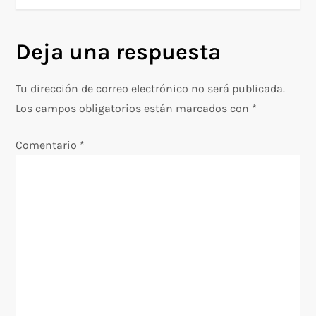
v
e
Deja una respuesta
g
Tu dirección de correo electrónico no será publicada.
a
Los campos obligatorios están marcados con
*
c
Comentario
*
i
ó
n
d
e