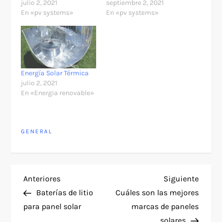
julio 2, 2021
septiembre 2, 2021
En «pv systems»
En «pv systems»
Energía Solar Térmica
julio 2, 2021
En «Energia renovable»
GENERAL
N
Entrada
Siguie
Anteriores
Siguiente
anterior
entra
Baterías de litio
Cuáles son las mejores
a
para panel solar
marcas de paneles
solares