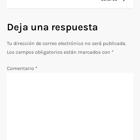
v
e
Deja una respuesta
g
Tu dirección de correo electrónico no será publicada.
a
Los campos obligatorios están marcados con
*
c
Comentario
*
i
ó
n
d
e