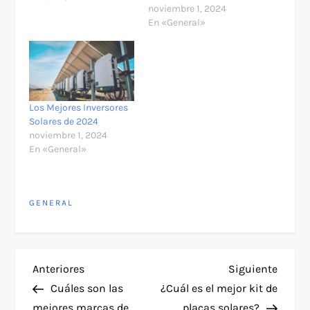
noviembre 1, 2024
En «General»
Los Mejores Inversores
Solares de 2024
noviembre 1, 2024
En «General»
GENERAL
N
Entrada
Siguie
Anteriores
Siguiente
anterior
entra
Cuáles son las
¿Cuál es el mejor kit de
a
mejores marcas de
placas solares?