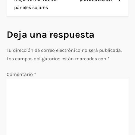
paneles solares
v
e
Deja una respuesta
g
Tu dirección de correo electrónico no será publicada.
a
Los campos obligatorios están marcados con
*
c
Comentario
*
i
ó
n
d