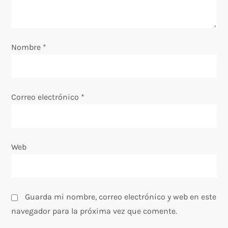
e
e
Nombre
*
n
t
Correo electrónico
*
r
a
Web
d
a
s
Guarda mi nombre, correo electrónico y web en este
navegador para la próxima vez que comente.