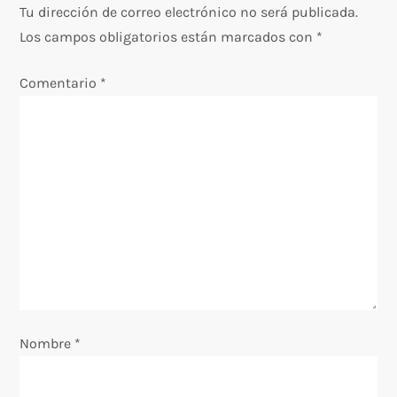
Tu dirección de correo electrónico no será publicada.
a
Los campos obligatorios están marcados con
*
c
Comentario
*
i
ó
n
d
e
e
Nombre
*
n