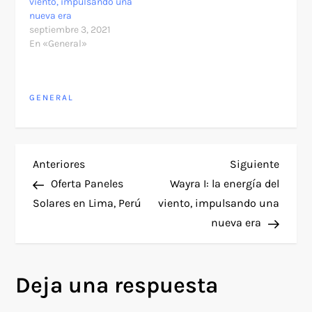
viento, impulsando una
nueva era
septiembre 3, 2021
En «General»
GENERAL
N
Entrada
Siguie
Anteriores
Siguiente
anterior
entra
Oferta Paneles
Wayra I: la energía del
a
Solares en Lima, Perú
viento, impulsando una
nueva era
v
e
Deja una respuesta
g