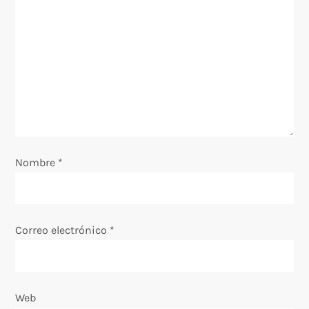
n
d
e
e
n
Nombre
*
t
r
Correo electrónico
*
a
d
Web