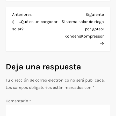
N
Entrada
Siguie
Anteriores
Siguiente
anterior
entra
¿Qué es un cargador
Sistema solar de riego
a
solar?
por goteo:
KondensKompressor
v
e
g
Deja una respuesta
a
Tu dirección de correo electrónico no será publicada.
c
Los campos obligatorios están marcados con
*
i
Comentario
*
ó